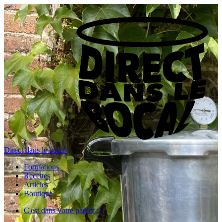
Direct dans le bocal
Formations
Recettes
Articles
Boutique
C'est dans votre panier :)