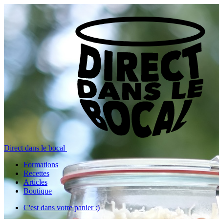
Direct dans le bocal
Formations
Recettes
Articles
Boutique
C'est dans votre panier :)