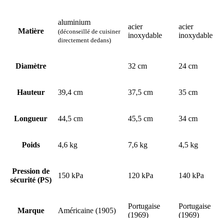
aluminium
acier
acier
Matière
(déconseillé de cuisiner
inoxydable
inoxydable
directement dedans)
Diamètre
32 cm
24 cm
Hauteur
39,4 cm
37,5 cm
35 cm
Longueur
44,5 cm
45,5 cm
34 cm
Poids
4,6 kg
7,6 kg
4,5 kg
Pression de
150 kPa
120 kPa
140 kPa
sécurité (PS)
Portugaise
Portugaise
Marque
Américaine (1905)
(1969)
(1969)