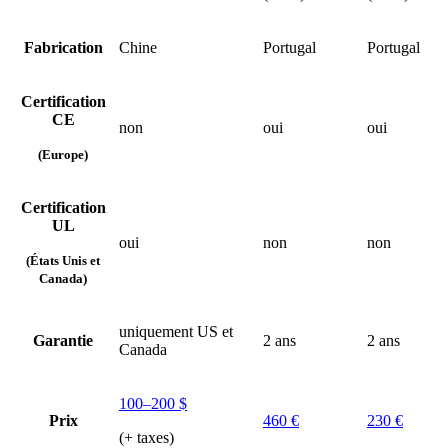
Fabrication
Chine
Portugal
Portugal
Certification
CE
non
oui
oui
(Europe)
Certification
UL
oui
non
non
(États Unis et
Canada)
uniquement US et
Garantie
2 ans
2 ans
Canada
100–200 $
Prix
460 €
230 €
(+ taxes)