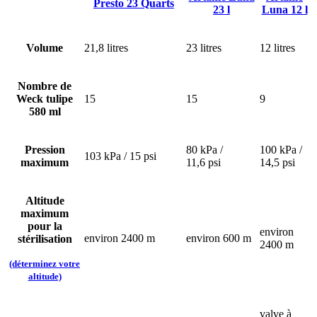
Presto 23 Quarts
23 l
Luna 12 l
Volume
21,8 litres
23 litres
12 litres
Nombre de
Weck tulipe
15
15
9
580 ml
Pression
80 kPa /
100 kPa /
103 kPa / 15 psi
maximum
11,6 psi
14,5 psi
Altitude
maximum
pour la
environ
environ 2400 m
environ 600 m
stérilisation
2400 m
(déterminez votre
altitude)
valve à