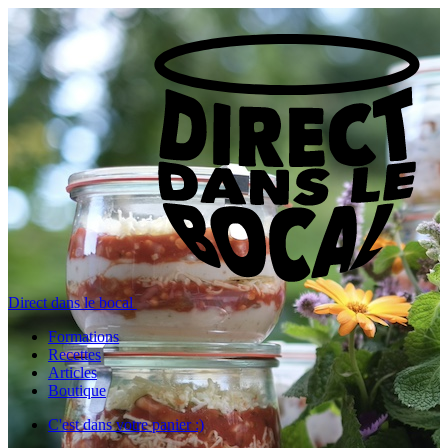
Direct dans le bocal
Formations
Recettes
Articles
Boutique
C'est dans votre panier :)